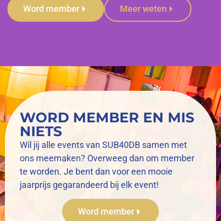
Word member
Meer weten
WORD MEMBER EN MIS
NIETS
Wil jij alle events van SUB40DB samen met
ons meemaken? Overweeg dan om member
te worden. Je bent dan voor een mooie
jaarprijs gegarandeerd bij elk event!
Word member