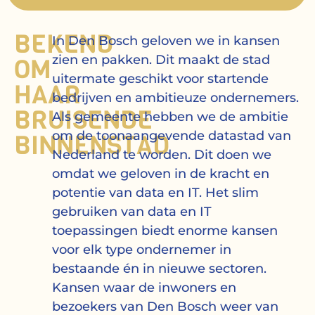
BEKEND
In Den Bosch geloven we in kansen
OM
zien en pakken. Dit maakt de stad
uitermate geschikt voor startende
HAAR
bedrijven en ambitieuze ondernemers.
BRUISENDE
Als gemeente hebben we de ambitie
BINNENSTAD
om de toonaangevende datastad van
Nederland te worden. Dit doen we
omdat we geloven in de kracht en
potentie van data en IT. Het slim
gebruiken van data en IT
toepassingen biedt enorme kansen
voor elk type ondernemer in
bestaande én in nieuwe sectoren.
Kansen waar de inwoners en
bezoekers van Den Bosch weer van