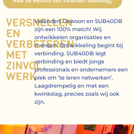
Naar de website van Verandert Gewoon
VERSNELLEN
Verandert Gewoon en SUB40DB
EN
zijn een 100% match! Wij
ontwikkelen organisaties en
VERBETEREN
mensen. Ontwikkeling begint bij
MET
verbinding. SUB40DB legt
ZINVOL
verbinding en biedt jonge
professionals en ondernemers een
WERK
plek om ’te leren netwerken’.
Laagdrempelig en met een
kwinkslag, precies zoals wij ook
zijn.