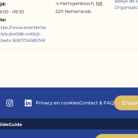
Bekijk de s
's-Hertogenbosch
,
NB
ijd:
Organisat
5211
Netherlands
8:00 - 09:30
ite:
ttps://www.eventbrite.
l/e/sub40db-ontbijt-
ickets-1690724585749
Ervaa
Privacy en cookies
Contact & FAQ
SideGuide