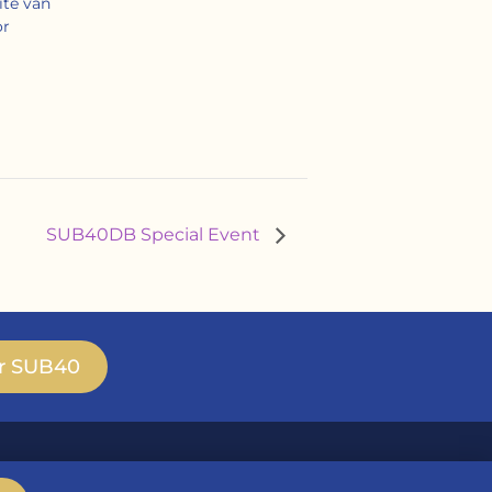
ite van
or
SUB40DB Special Event
r SUB40