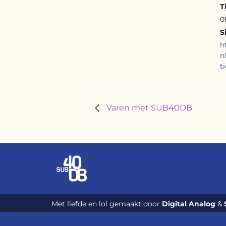
T
0
S
h
n
t
Varen met SUB40DB
Met liefde en lol gemaakt door
Digital Analog
&