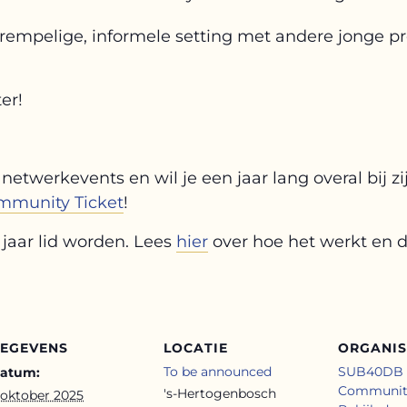
empelige, informele setting met andere jonge p
ter!
netwerkevents en wil je een jaar lang overal bij z
mmunity Ticket
!
jaar lid worden. Lees
hier
over hoe het werkt en d
EGEVENS
LOCATIE
ORGANI
To be announced
SUB40DB 
atum:
Communit
's-Hertogenbosch
 oktober 2025